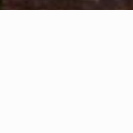
With deep roots in
the land
on which we were
born
Castilla-La Mancha is one of the largest vine-growing regions