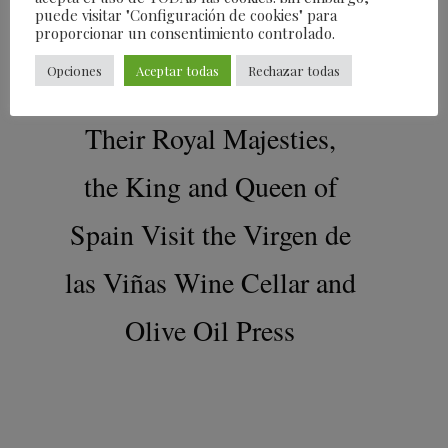
puede visitar "Configuración de cookies" para
proporcionar un consentimiento controlado.
2016
Opciones
Aceptar todas
Rechazar todas
Their Royal Majesties,
the King and Queen of
Spain Visit the Virgen de
las Viñas Wine Cellar and
Olive Oil Press