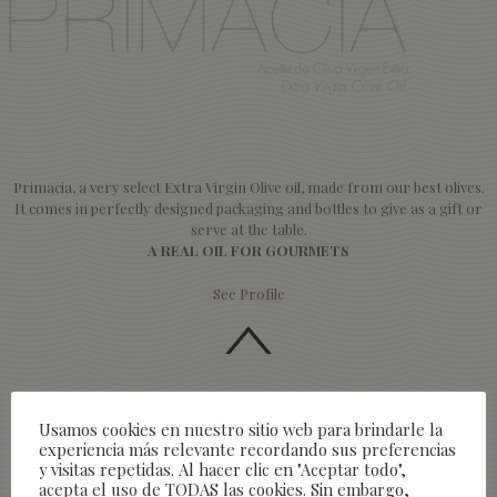
Primacia, a very select Extra Virgin Olive oil, made from our best olives.
It comes in perfectly designed packaging and bottles to give as a gift or
serve at the table.
A REAL OIL FOR GOURMETS
See Profile
Usamos cookies en nuestro sitio web para brindarle la
experiencia más relevante recordando sus preferencias
y visitas repetidas. Al hacer clic en "Aceptar todo",
acepta el uso de TODAS las cookies. Sin embargo,