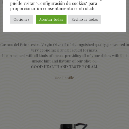
puede visitar "Configuración de cookies" para
proporcionar un consentimiento controlado.
Opciones
Aceptar todas
Rechazar todas
Casona del Prior, extra Virgin Olive oil of distinguished quality, presented in
very economical and practical formats.
It can be used with all kinds of meals, providing all of your dishes with that
unique hint and flavour of our olive oil.
GOOD HEALTH AND TASTE FOR ALL
See Profile