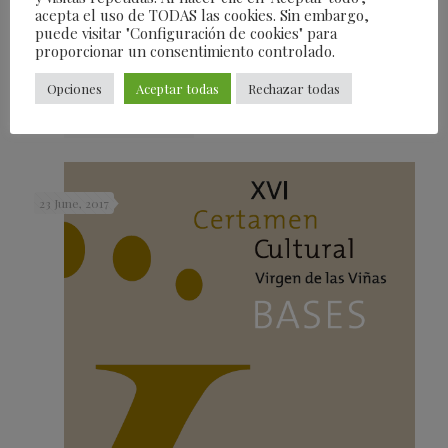
acepta el uso de TODAS las cookies. Sin embargo,
puede visitar "Configuración de cookies" para
Premiados XVI Certamen Cultural Virgen de las Viñas
proporcionar un consentimiento controlado.
2017
Opciones
Aceptar todas
Rechazar todas
Read more
23 June, 2017